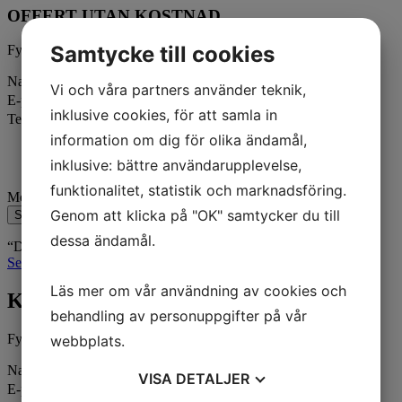
OFFERT UTAN KOSTNAD
Samtycke till cookies
Fyll dina kontaktuppgifter, så återkommer vi till er snarast möjligt.
Namn
Vi och våra partners använder teknik,
E-post
inklusive cookies, för att samla in
Telefonnummer
information om dig för olika ändamål,
inklusive: bättre användarupplevelse,
funktionalitet, statistik och marknadsföring.
Meddelande
Genom att klicka på "OK" samtycker du till
Skicka
dessa ändamål.
“Den här webbplatsen är skyddad av reCAPTCHA och Google
Sekretesspolicy
och
Användarvillkor
gäller.”
Läs mer om vår användning av cookies och
KOSTNADSFRI OFFERT!
behandling av personuppgifter på vår
Fyll dina kontaktuppgifter, så återkommer vi till er snarast möjligt.
webbplats.
Namn
VISA
DETALJER
E-post