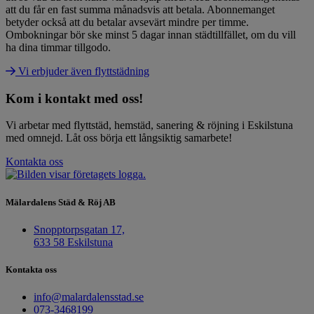
att du får en fast summa månadsvis att betala. Abonnemanget
betyder också att du betalar avsevärt mindre per timme.
Ombokningar bör ske minst 5 dagar innan städtillfället, om du vill
ha dina timmar tillgodo.
Vi erbjuder även flyttstädning
Kom i kontakt med oss!
Vi arbetar med flyttstäd, hemstäd, sanering & röjning i Eskilstuna
med omnejd. Låt oss börja ett långsiktig samarbete!
Kontakta oss
Mälardalens Städ & Röj AB
Snopptorpsgatan 17,
633 58 Eskilstuna
Kontakta oss
info@malardalensstad.se
073-3468199