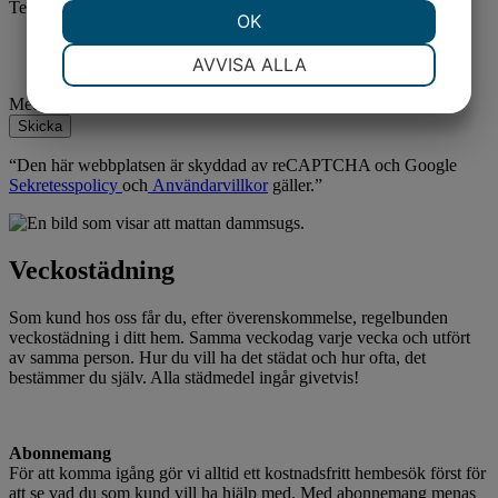
Telefonnummer
JA
NEJ
OK
JA
NEJ
NÖDVÄNDIG
INSTÄLLNINGAR
AVVISA ALLA
JA
NEJ
JA
NEJ
Meddelande
Skicka
MARKNADSFÖRING
STATISTIK
“Den här webbplatsen är skyddad av reCAPTCHA och Google
Sekretesspolicy
och
Användarvillkor
gäller.”
Veckostädning
Som kund hos oss får du, efter överenskommelse, regelbunden
veckostädning i ditt hem. Samma veckodag varje vecka och utfört
av samma person. Hur du vill ha det städat och hur ofta, det
bestämmer du själv. Alla städmedel ingår givetvis!
Abonnemang
För att komma igång gör vi alltid ett kostnadsfritt hembesök först för
att se vad du som kund vill ha hjälp med. Med abonnemang menas